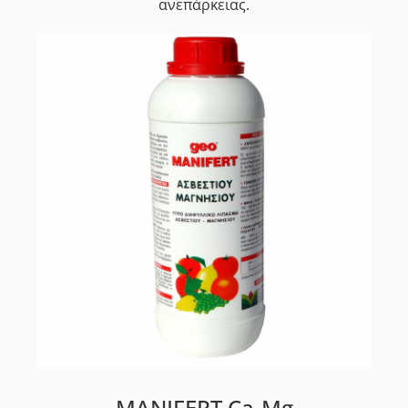
ανεπάρκειας.
MANIFERT Ca-Mg