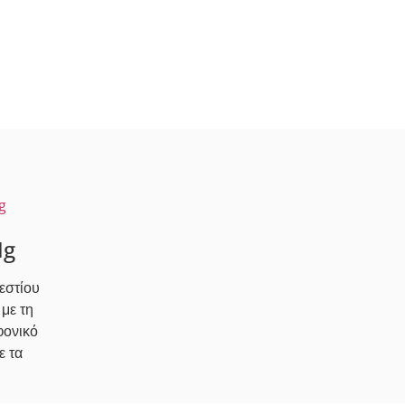
Mg
εστίου
με τη
φονικό
ε τα