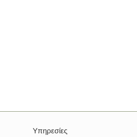
ετε το κατάλληλο πρόγραμμα λίπανσης, προσαρμοσμένο στον τύ
ε να μεγιστοποιήσετε την απορρόφηση θρεπτικών στοιχείων και 
Υπηρεσίες