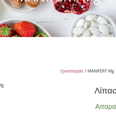
Ιχνοστοιχεία
/ MANIFERT Mg
Λίπα
Απαραί