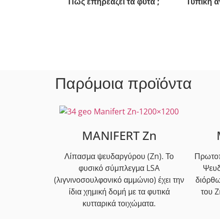
Πώς επηρεάζει τα φυτά ;
Τυπική 
Παρόμοια προϊόντα
MANIFERT Zn
Λίπασμα ψευδαργύρου (Zn). Το
Πρωτοπ
φυσικό σύμπλεγμα LSA
Ψευδ
(λιγνινοσουλφονικό αμμώνιο) έχει την
διόρθω
ίδια χημική δομή με τα φυτικά
του Z
κυτταρικά τοιχώματα.