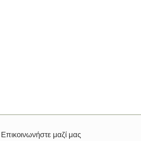
πο του εδάφους, το στάδιο ανάπτυξης και τις
να μειώσετε τις απώλειες.
Επικοινωνήστε μαζί μας