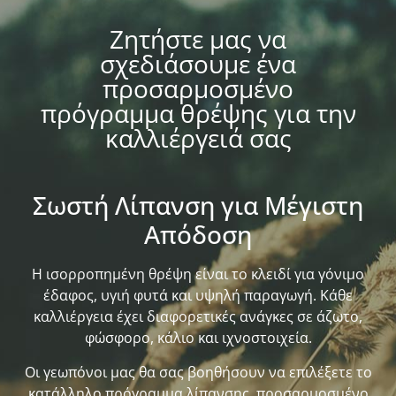
Ζητήστε μας να
σχεδιάσουμε ένα
προσαρμοσμένο
πρόγραμμα θρέψης για την
καλλιέργειά σας
Σωστή Λίπανση για Μέγιστη
Απόδοση
Η ισορροπημένη θρέψη είναι το κλειδί για γόνιμο
έδαφος, υγιή φυτά και υψηλή παραγωγή. Κάθε
καλλιέργεια έχει διαφορετικές ανάγκες σε άζωτο,
φώσφορο, κάλιο και ιχνοστοιχεία.
Οι γεωπόνοι μας θα σας βοηθήσουν να επιλέξετε το
κατάλληλο πρόγραμμα λίπανσης, προσαρμοσμένο