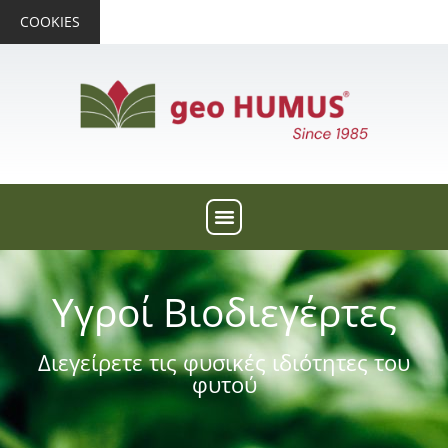
COOKIES
Υγροί Βιοδιεγέρτες
Διεγείρετε τις φυσικές ιδιότητες του
φυτού