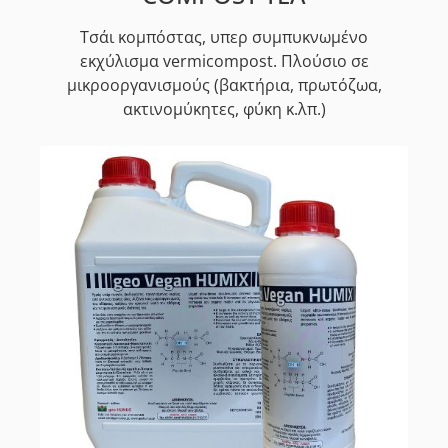
Τσάι κομπόστας, υπερ συμπυκνωμένο
εκχύλισμα vermicompost. Πλούσιο σε
μικροοργανισμούς (βακτήρια, πρωτόζωα,
ακτινομύκητες, φύκη κ.λπ.)