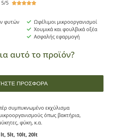
5/5





ων φυτών
Ωφέλιμοι μικροοργανισμοί
Χουμικά και φουλβικά οξέα
Ασφαλής εφαρμογή
ια αυτό το προϊόν?
ΤΉΣΤΕ ΠΡΟΣΦΟΡΆ
υπέρ συμπυκνωμένο εκχύλισμα
μικροοργανισμούς όπως βακτήρια,
ύκητες, φύκη, κ.α.
 5lt, 10lt, 20lt