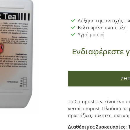
Αύξηση της αντοχής τ
Βελτιωμένη ανάπτυξη
Υγρή μορφή
Ενδιαφέρεστε γ
ΖΗ
To Compost Tea είναι ένα 
vermicompost. Πλούσιο σε 
πρωτόζωα, μύκητες, ακτινομ
Διαθέσιμες Συσκευασίες: 1lt,