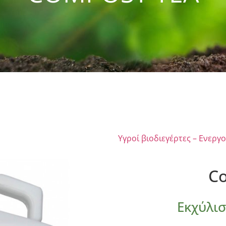
Υγροί βιοδιεγέρτες – Ενεργ
C
Εκχύλι