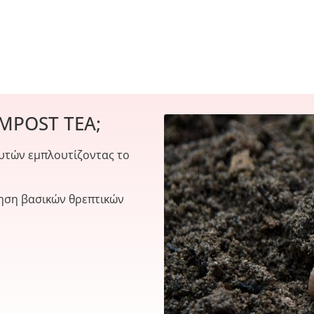
OMPOST TEA;
υτών εμπλουτίζοντας το
φηση βασικών θρεπτικών