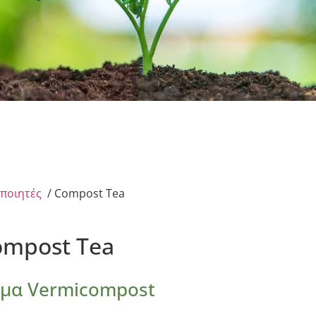
οποιητές
/ Compost Tea
ompost Tea
σμα Vermicompost