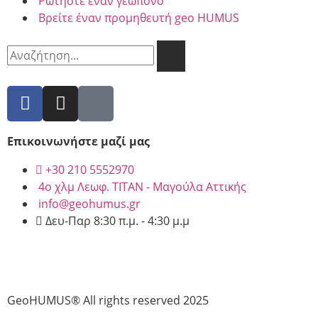
Ρωτήστε έναν γεωπόνο
Βρείτε έναν προμηθευτή geo HUMUS
Επικοινωνήστε μαζί μας
+30 210 5552970
4ο χλμ Λεωφ. ΤΙΤΑΝ - Μαγούλα Αττικής
info@geohumus.gr
Δευ-Παρ 8:30 π.μ. - 4:30 μ.μ
Sitemap
–
Πολιτική Απορρήτου
–
Terms & Conditions
–
Cookies
GeoHUMUS® All rights reserved 2025