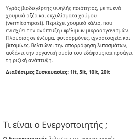
Υγρός βιοδιεγέρτης υψηλής ποιότητας, με πυκνά
χουμικά οξέα και εκχυλίσματα χούμου
(vermicompost). Περιέχει χουμικό κάλιο, που
ενισχύει την ανάπτυξη ωφέλιμων μικροοργανισμών.
Πλούσιος σε ένζυμα, φυτοορμόνες, ιχνοστοιχεία και
βιταμίνες. Βελτιώνει την απορρόφηση λιπασμάτων,
αυξάνει την οργανική ουσία του εδάφους και προάγει
τη ριζική ανάπτυξη.
Διαθέσιμες Συσκευασίες: 1lt, 5lt, 10lt, 20lt
Τι είναι ο Ενεργοποιητής ;
O Ενεργοποιητής
βελτιώνει τις φυσικοχημικές