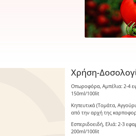
Χρήση-Δοσολογί
Οπωροφόρα, Αμπέλια: 2-4 ε
150ml/100lit
Κηπευτικά (Τομάτα, Αγγούρι
από την αρχή της καρποφορί
Εσπεριδοειδή, Ελιά: 2-3 εφ
200ml/100lit