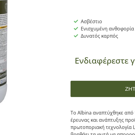
Ασβέστιο
Ενισχυμένη ανθοφορία
Δυνατός καρπός
Ενδιαφέρεστε γ
ΖΗ
To Albina αναπτύχθηκε από 
έρευνας και ανάπτυξης προ
πρωτοποριακή τεχνολογία Lo
βοηθάει τα φυτά να απορρο