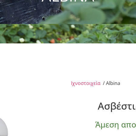
Ιχνοστοιχεία
/ Albina
Ασβέστι
Άμεση απ