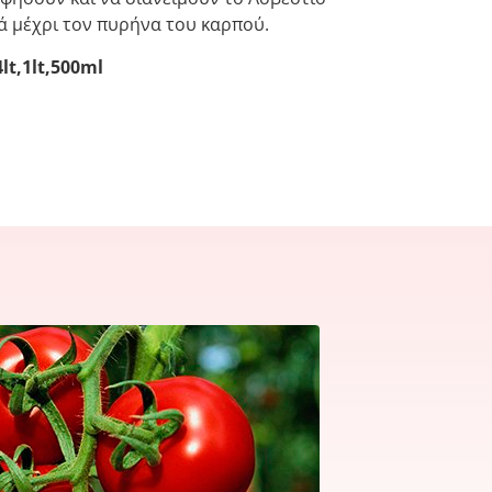
ά μέχρι τον πυρήνα του καρπού.
lt,1lt,500ml