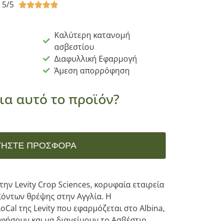
5/5





Καλύτερη κατανομή
ασβεστίου
Διαφυλλική Εφαρμογή
Άμεση απορρόφηση
ια αυτό το προϊόν?
ΤΉΣΤΕ ΠΡΟΣΦΟΡΆ
την Levity Crop Sciences, κορυφαία εταιρεία
ϊόντων θρέψης στην Αγγλία. Η
Cal της Levity που εφαρμόζεται στο Albina,
φήσουν και να διανείμουν το Ασβέστιο