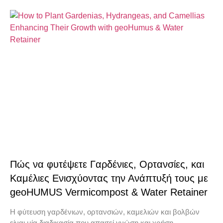
Πώς να φυτέψετε Γαρδένιες, Ορτανσίες, και
Καμέλιες Ενισχύοντας την Ανάπτυξή τους με
geoHUMUS Vermicompost & Water Retainer
Η φύτευση γαρδένιων, ορτανσιών, καμελιών και βολβών
είναι μία διαδικασία που απαιτεί γνώση και χρήση