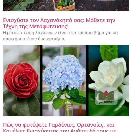
Ενισχύστε τον Λαχανόκηπό σας: Μάθετε την
Τέχνη της Μεταφύτευσης!
Η μεταφύτευση λαχανικών είναι ένα κρίσιμο βήμα για να
αποκτήσετε έναν όμορφο κήπο.
Πώς να φυτέψετε Γαρδένιες, Ορτανσίες, και
Καμέλιες Ενισχύοντας την Ανάπτυξή τους με