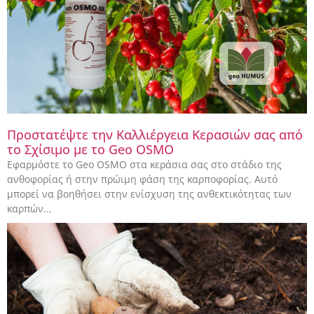
Προστατέψτε την Καλλιέργεια Κερασιών σας από
το Σχίσιμο με το Geo OSMO
Εφαρμόστε το Geo OSMO στα κεράσια σας στο στάδιο της
ανθοφορίας ή στην πρώιμη φάση της καρποφορίας. Αυτό
μπορεί να βοηθήσει στην ενίσχυση της ανθεκτικότητας των
καρπών…