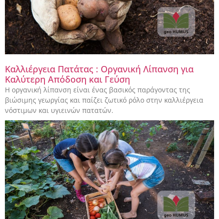
Καλλιέργεια Πατάτας : Οργανική Λίπανση για
Καλύτερη Απόδοση και Γεύση
Η οργανική λίπανση είναι ένας βασικός παράγοντας της
βιώσιμης γεωργίας και παίζει ζωτικό ρόλο στην καλλιέργεια
νόστιμων και υγιεινών πατατών.