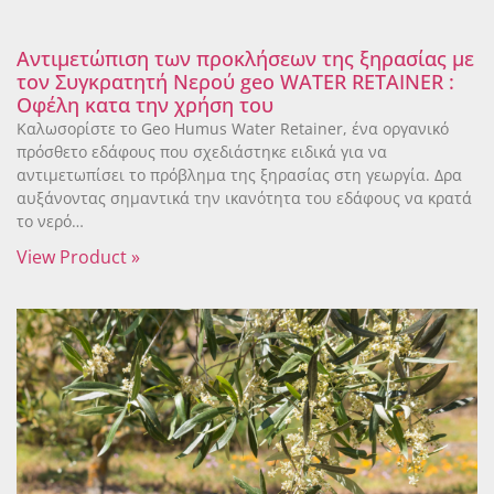
Αντιμετώπιση των προκλήσεων της ξηρασίας με
τον Συγκρατητή Νερού geo WATER RETAINER :
Οφέλη κατα την χρήση του
Καλωσορίστε το Geo Humus Water Retainer, ένα οργανικό
πρόσθετο εδάφους που σχεδιάστηκε ειδικά για να
αντιμετωπίσει το πρόβλημα της ξηρασίας στη γεωργία. Δρα
αυξάνοντας σημαντικά την ικανότητα του εδάφους να κρατά
το νερό…
View Product »