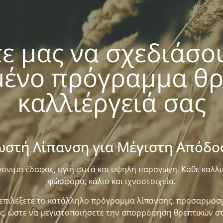
ε μας να σχεδιάσο
ένο πρόγραμμα θρέ
καλλιέργειά σας
ωστή Λίπανση για Μέγιστη Απόδο
γόνιμο έδαφος, υγιή φυτά και υψηλή παραγωγή. Κάθε καλλι
φώσφορο, κάλιο και ιχνοστοιχεία.
 επιλέξετε το κατάλληλο πρόγραμμα λίπανσης, προσαρμοσμ
ες, ώστε να μεγιστοποιήσετε την απορρόφηση θρεπτικών στο