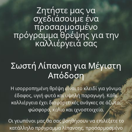
Ζητήστε μας να
σχεδιάσουμε ένα
προσαρμοσμένο
πρόγραμμα θρέψης για την
καλλιέργειά σας
Σωστή Λίπανση για Μέγιστη
Απόδοση
Η ισορροπημένη θρέψη είναι το κλειδί για γόνιμο
έδαφος, υγιή φυτά και υψηλή παραγωγή. Κάθε
καλλιέργεια έχει διαφορετικές ανάγκες σε άζωτο,
φώσφορο, κάλιο και ιχνοστοιχεία.
Οι γεωπόνοι μας θα σας βοηθήσουν να επιλέξετε το
κατάλληλο πρόγραμμα λίπανσης, προσαρμοσμένο